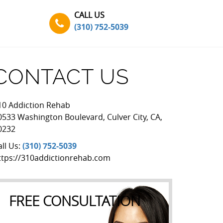
CALL US
(310) 752-5039
CONTACT US
10 Addiction Rehab
0533 Washington Boulevard
,
Culver City
,
CA
,
0232
all Us:
(310) 752-5039
ttps://310addictionrehab.com
FREE CONSULTATION