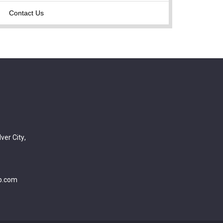
Contact Us
lver City
,
b.com