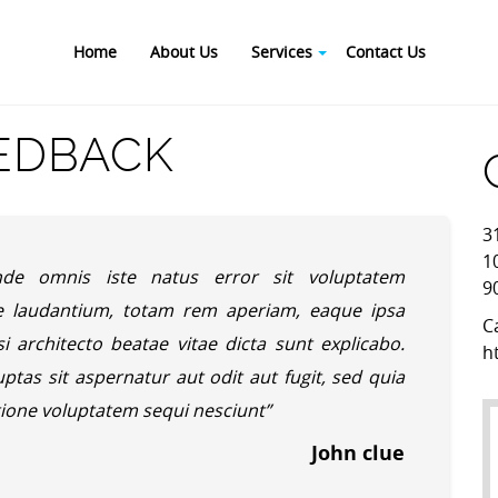
Home
About Us
Services
Contact Us
EDBACK
3
1
nde omnis iste natus error sit voluptatem
9
 laudantium, totam rem aperiam, eaque ipsa
C
si architecto beatae vitae dicta sunt explicabo.
h
as sit aspernatur aut odit aut fugit, sed quia
ione voluptatem sequi nesciunt”
John clue